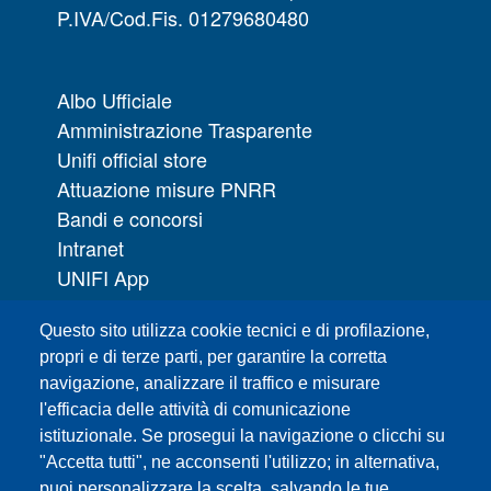
P.IVA/Cod.Fis. 01279680480
Albo Ufficiale
Amministrazione Trasparente
Unifi official store
Attuazione misure PNRR
Bandi e concorsi
Intranet
UNIFI App
Servizi informatici
Questo sito utilizza cookie tecnici e di profilazione,
URP | Ufficio Relazioni con il Pubblico
propri e di terze parti, per garantire la corretta
navigazione, analizzare il traffico e misurare
Sedi
l'efficacia delle attività di comunicazione
Mappa del sito
istituzionale. Se prosegui la navigazione o clicchi su
Webmaster e redazione web
"Accetta tutti", ne acconsenti l'utilizzo; in alternativa,
Elenco dei siti tematici
puoi personalizzare la scelta, salvando le tue