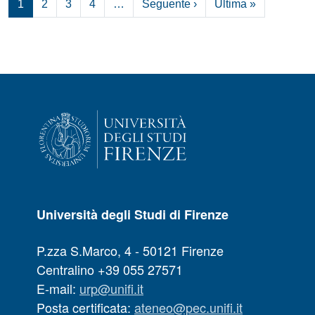
Pagina successiva
Ultima pagi
1
2
3
4
…
Seguente ›
Ultima »
Università degli Studi di Firenze
P.zza S.Marco, 4 - 50121 Firenze
Centralino +39 055 27571
E-mail:
urp@unifi.it
Posta certificata:
ateneo@pec.unifi.it