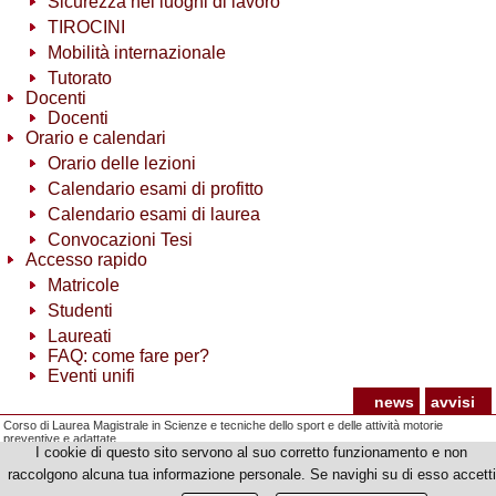
Sicurezza nei luoghi di lavoro
TIROCINI
Mobilità internazionale
Tutorato
Docenti
Docenti
Orario e calendari
Orario delle lezioni
Calendario esami di profitto
Calendario esami di laurea
Convocazioni Tesi
Accesso rapido
Matricole
Studenti
Laureati
FAQ: come fare per?
Eventi unifi
news
avvisi
Corso di Laurea Magistrale in Scienze e tecniche dello sport e delle attività motorie
preventive e adattate
I cookie di questo sito servono al suo corretto funzionamento e non
© Copyright 2012-2026 Università degli Studi di Firenze - p.iva | cod.fiscale 01279680480
raccolgono alcuna tua informazione personale. Se navighi su di esso accetti