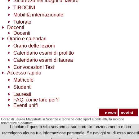
Sicurezza nei luoghi di lavoro
TIROCINI
Mobilità internazionale
Tutorato
Docenti
Docenti
Orario e calendari
Orario delle lezioni
Calendario esami di profitto
Calendario esami di laurea
Convocazioni Tesi
Accesso rapido
Matricole
Studenti
Laureati
FAQ: come fare per?
Eventi unifi
news
avvisi
Corso di Laurea Magistrale in Scienze e tecniche dello sport e delle attività motorie
preventive e adattate
I cookie di questo sito servono al suo corretto funzionamento e non
© Copyright 2012-2026 Università degli Studi di Firenze - p.iva | cod.fiscale 01279680480
raccolgono alcuna tua informazione personale. Se navighi su di esso accetti