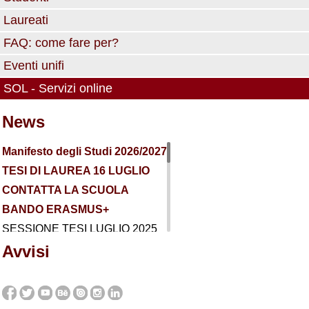
Laureati
FAQ: come fare per?
Eventi unifi
SOL - Servizi online
News
Manifesto degli Studi 2026/2027
TESI DI LAUREA 16 LUGLIO
CONTATTA LA SCUOLA
BANDO ERASMUS+
SESSIONE TESI LUGLIO 2025
BANDO ERASMUS+ STUDIO
Avvisi
2025/26
SESSIONE DICEMBRE 2024
TESI 3-4 OTTOBRE